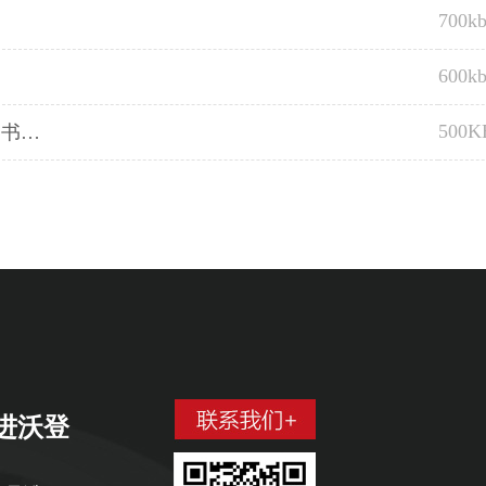
700k
600k
500K
明书…
进沃登